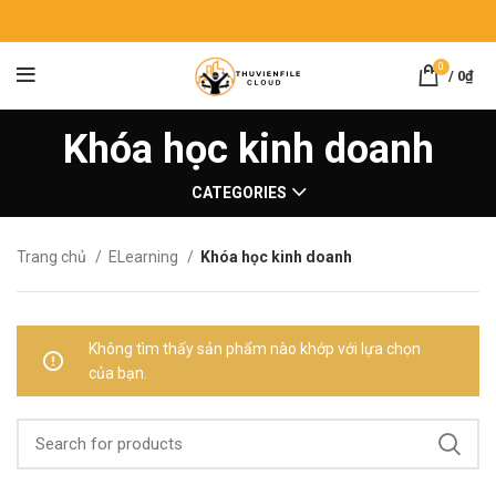
0
/
0
₫
Khóa học kinh doanh
CATEGORIES
Trang chủ
ELearning
Khóa học kinh doanh
Không tìm thấy sản phẩm nào khớp với lựa chọn
của bạn.