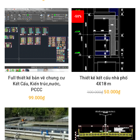
-50%
Full thiết kế bản vẽ chung cư
Thiết kế kết cấu nhà phố
Kết Cấu, Kiến trúc,nước,
4X18 m
PCCC
Giá
Giá
50.000
₫
100.000
₫
99.000
₫
gốc
hiện
là:
tại
100.000₫.
là:
50.000₫.