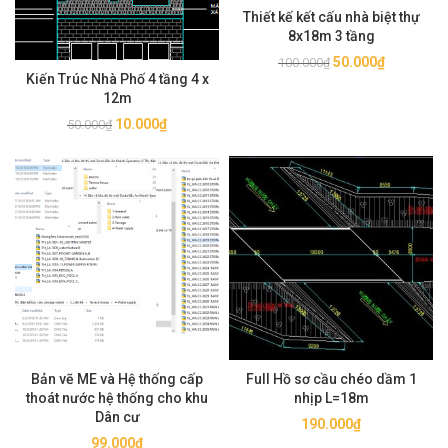
Thiết kế kết cấu nhà biệt thự
8x18m 3 tầng
Giá
Giá
50.000
₫
100.000
₫
Kiến Trúc Nhà Phố 4 tầng 4 x
gốc
hiện
12m
là:
tại
Giá
Giá
10.000
₫
50.000
₫
100.000₫.
là:
gốc
hiện
50.000₫.
là:
tại
50.000₫.
là:
10.000₫.
Bản vẽ ME và Hệ thống cấp
Full Hồ sơ cầu chéo dầm 1
thoát nước hệ thống cho khu
nhịp L=18m
Dân cư
190.000
₫
99.000
₫