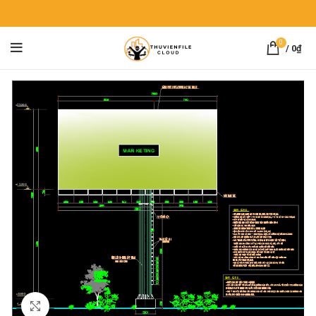
0
/
0
₫
Click to enlarge