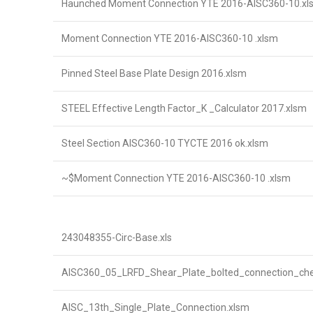
Haunched Moment Connection YTE 2016-AISC360-10.xl
Moment Connection YTE 2016-AISC360-10 .xlsm
Pinned Steel Base Plate Design 2016.xlsm
STEEL Effective Length Factor_K _Calculator 2017.xlsm
Steel Section AISC360-10 TYCTE 2016 ok.xlsm
~$Moment Connection YTE 2016-AISC360-10 .xlsm
243048355-Circ-Base.xls
AISC360_05_LRFD_Shear_Plate_bolted_connection_ch
AISC_13th_Single_Plate_Connection.xlsm