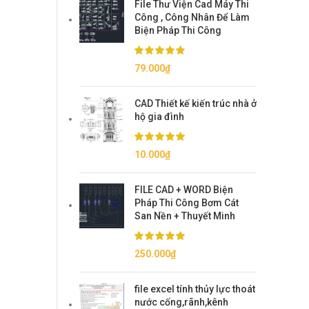
File Thư Viện Cad Máy Thi
150.000₫.
là:
Công , Công Nhân Để Làm
79.000₫.
Biện Pháp Thi Công
79.000
₫
CAD Thiết kế kiến trúc nhà ở
hộ gia đình
10.000
₫
FILE CAD + WORD Biện
Pháp Thi Công Bơm Cát
San Nền + Thuyết Minh
250.000
₫
file excel tính thủy lực thoát
nước cống,rãnh,kênh