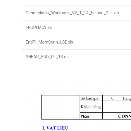
Connections_Workbook_V2_1_14_Edition_DLL.zip
ENDPLMC9.xls
EndPl_MomConn_LSD.xls
SHEAR_END_PL_13.xls