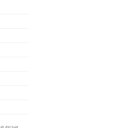
ết đặt biệt, ….