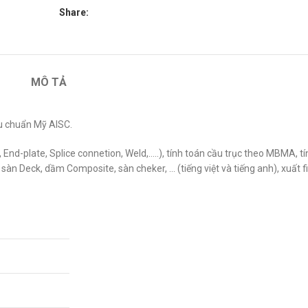
Share:
MÔ TẢ
êu chuẩn Mỹ AISC.
, End-plate, Splice connetion, Weld,…..), tính toán cầu trục theo MBMA, tí
sàn Deck, dầm Composite, sàn cheker, … (tiếng việt và tiếng anh), xuất fi