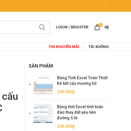
0
LOGIN / REGISTER
0
₫
TIN KHUYẾN MÃI
TẢI XUỐNG
SẢN PHẨM
Bảng Tính Excel Toán Thiết
Kế kết cấu mương hở
290.000
₫
 cấu
C
Bảng tính Excel tính toán
đào thay đất yếu nền
đường ô tô
390.000
₫