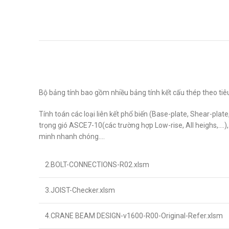
Bộ bảng tính bao gồm nhiều bảng tính kết cấu thép theo ti
Tính toán các loại liên kết phổ biến (Base-plate, Shear-plate
trọng gió ASCE7-10(các trường hợp Low-rise, All heighs,….), 
minh nhanh chóng….
2.BOLT-CONNECTIONS-R02.xlsm
3.JOIST-Checker.xlsm
4.CRANE BEAM DESIGN-v1600-R00-Original-Refer.xlsm