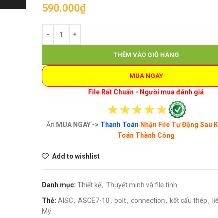
590.000
₫
THÊM VÀO GIỎ HÀNG
MUA NGAY
File Rất Chuẩn - Người mua đánh giá
Ấn
MUA NGAY ->
Thanh Toán
Nhận File Tự Động Sau 
Toán Thành Công
Add to wishlist
Danh mục:
Thiết kế
,
Thuyết minh và file tính
Thẻ:
AISC
,
ASCE7-10
,
bolt
,
connection
,
kết cấu thép
,
li
Mỹ