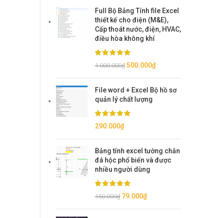
Full Bộ Bảng Tính file Excel
thiết kế cho điện (M&E),
Cấp thoát nước, điện, HVAC,
điều hòa không khí
Giá
Giá
500.000
₫
1.000.000
₫
gốc
hiện
là:
tại
File word + Excel Bộ hồ sơ
1.000.000₫.
là:
quản lý chất lượng
500.000₫.
290.000
₫
Bảng tính excel tường chắn
đá hộc phổ biến và được
nhiều người dùng
Giá
Giá
79.000
₫
150.000
₫
gốc
hiện
là:
tại