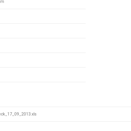
sm
eck_17_09_2013.xls