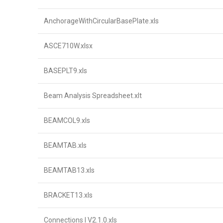
AnchorageWithCircularBasePlate.xls
ASCE710W.xlsx
BASEPLT9.xls
Beam Analysis Spreadsheet.xlt
BEAMCOL9.xls
BEAMTAB.xls
BEAMTAB13.xls
BRACKET13.xls
Connections I V2.1.0.xls