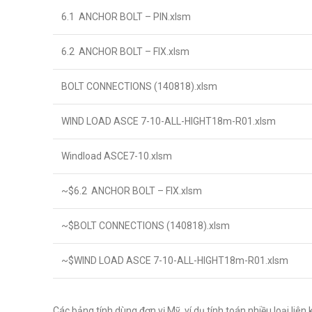
6.1 ANCHOR BOLT – PIN.xlsm
6.2 ANCHOR BOLT – FIX.xlsm
BOLT CONNECTIONS (140818).xlsm
WIND LOAD ASCE 7-10-ALL-HIGHT18m-R01.xlsm
Windload ASCE7-10.xlsm
~$6.2 ANCHOR BOLT – FIX.xlsm
~$BOLT CONNECTIONS (140818).xlsm
~$WIND LOAD ASCE 7-10-ALL-HIGHT18m-R01.xlsm
Các bảng tính dùng đơn vị Mỹ, ví dụ tính toán nhiều loại liên k