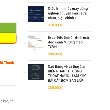
Giáo trình máy may công
nghiệp chuyên sâu ( sửa
chữa, hiệu chỉnh )
250.000
₫
Excel File tính ổn định mái
dốc Kênh Mương theo
TCVN
590.000
₫
Khi Thanh
Cad Bảng vẽ và thuyết minh
BIỆN PHÁP THI CÔNG
THOÁT NƯỚC - LÀM KHÔ
BÃI CÁT BƠM SAN LẤP
250.000
₫
ên kết
,
tc