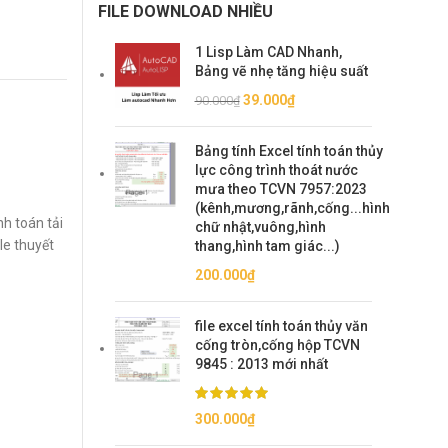
FILE DOWNLOAD NHIỀU
1 Lisp Làm CAD Nhanh,
Bảng vẽ nhẹ tăng hiệu suất
Giá
Giá
39.000
₫
90.000
₫
gốc
hiện
là:
tại
Bảng tính Excel tính toán thủy
90.000₫.
là:
lực công trình thoát nước
39.000₫.
mưa theo TCVN 7957:2023
(kênh,mương,rãnh,cống...hình
nh toán tải
chữ nhật,vuông,hình
le thuyết
thang,hình tam giác...)
200.000
₫
file excel tính toán thủy văn
cống tròn,cống hộp TCVN
9845 : 2013 mới nhất
300.000
₫