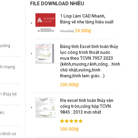
FILE DOWNLOAD NHIỀU
1 Lisp Làm CAD Nhanh,
Bảng vẽ nhẹ tăng hiệu suất
Giá
Giá
39.000
₫
90.000
₫
gốc
hiện
là:
tại
 đường
Bảng tính Excel tính toán thủy
90.000₫.
là:
lực công trình thoát nước
39.000₫.
mưa theo TCVN 7957:2023
(kênh,mương,rãnh,cống...hình
ình mạng
chữ nhật,vuông,hình
thang,hình tam giác...)
200.000
₫
h thủy lợi
file excel tính toán thủy văn
cống tròn,cống hộp TCVN
9845 : 2013 mới nhất
ắn;
300.000
₫
 khỏi cơ