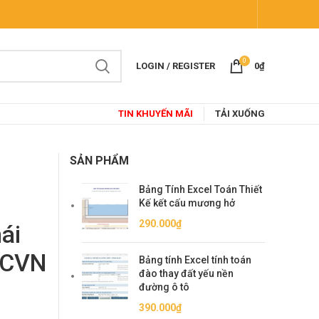
0
LOGIN / REGISTER
0
₫
TIN KHUYẾN MÃI
TẢI XUỐNG
SẢN PHẨM
Bảng Tính Excel Toán Thiết
Kế kết cấu mương hở
290.000
₫
mái
TCVN
Bảng tính Excel tính toán
đào thay đất yếu nền
đường ô tô
390.000
₫