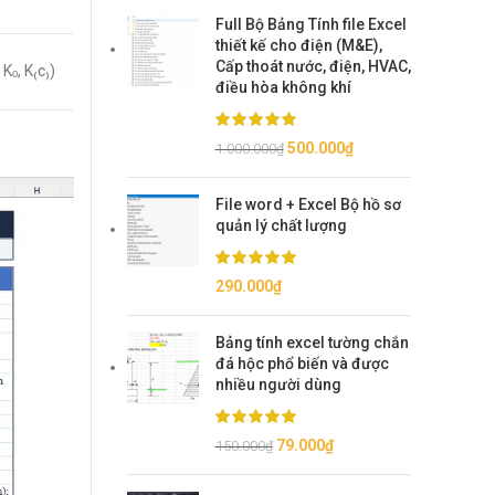
Full Bộ Bảng Tính file Excel
thiết kế cho điện (M&E),
Cấp thoát nước, điện, HVAC,
Kₒ, K₍c₎)
điều hòa không khí
Giá
Giá
500.000
₫
1.000.000
₫
gốc
hiện
là:
tại
File word + Excel Bộ hồ sơ
1.000.000₫.
là:
quản lý chất lượng
500.000₫.
290.000
₫
Bảng tính excel tường chắn
đá hộc phổ biến và được
nhiều người dùng
Giá
Giá
79.000
₫
150.000
₫
gốc
hiện
là:
tại