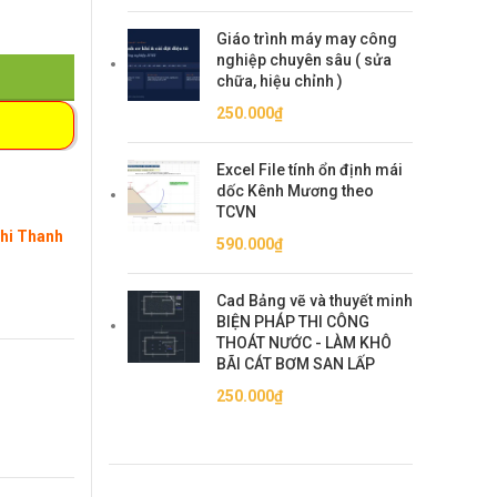
Giáo trình máy may công
nghiệp chuyên sâu ( sửa
chữa, hiệu chỉnh )
250.000
₫
Excel File tính ổn định mái
dốc Kênh Mương theo
TCVN
Khi Thanh
590.000
₫
Cad Bảng vẽ và thuyết minh
BIỆN PHÁP THI CÔNG
THOÁT NƯỚC - LÀM KHÔ
BÃI CÁT BƠM SAN LẤP
250.000
₫