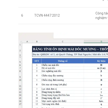
Công tác
6
TCVN 4447:2012
nghiệm 