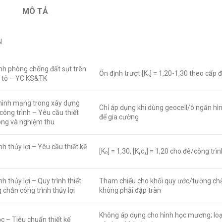
MÔ TẢ
N
nh phòng chống đất sụt trên
Ổn định trượt [Kₛ] = 1,20-1,30 theo cấp
 tô – YC KS&TK
hình mạng trong xây dựng
Chỉ áp dụng khi dùng geocell/ô ngăn h
công trình – Yêu cầu thiết
để gia cường
công và nghiệm thu
nh thủy lợi – Yêu cầu thiết kế
[Kₒ] = 1,30, [K₍c₎] = 1,20 cho đê/công trìn
nh thủy lợi – Quy trình thiết
Tham chiếu cho khối quy ước/tường ch
 chắn công trình thủy lợi
không phải đập tràn
Không áp dụng cho hình học mương; loại
 – Tiêu chuẩn thiết kế