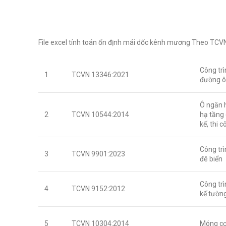
File excel tính toán ổn định mái dốc kênh mương Theo TCV
Công trì
1
TCVN 13346:2021
đường ô
Ô ngăn 
2
TCVN 10544:2014
hạ tầng 
kế, thi 
Công trì
3
TCVN 9901:2023
đê biển
Công trì
4
TCVN 9152:2012
kế tường
5
TCVN 10304:2014
Móng cọc