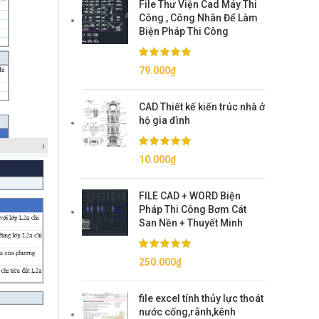
File Thư Viện Cad Máy Thi
150.000₫.
là:
Công , Công Nhân Để Làm
79.000₫.
Biện Pháp Thi Công
79.000
₫
CAD Thiết kế kiến trúc nhà ở
hộ gia đình
10.000
₫
FILE CAD + WORD Biện
Pháp Thi Công Bơm Cát
San Nền + Thuyết Minh
250.000
₫
file excel tính thủy lực thoát
nước cống,rãnh,kênh