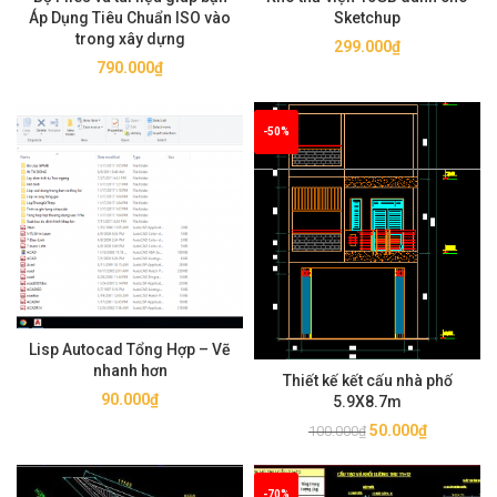
Áp Dụng Tiêu Chuẩn ISO vào
Sketchup
trong xây dựng
299.000
₫
790.000
₫
-50%
Lisp Autocad Tổng Hợp – Vẽ
nhanh hơn
Thiết kế kết cấu nhà phố
90.000
₫
5.9X8.7m
Giá
Giá
50.000
₫
100.000
₫
gốc
hiện
là:
tại
-70%