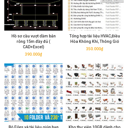
Hồ sơ cầu vượt dầm bản
Tổng hợp tài liệu HVAC,Điều
rỗng 15m đầy đủ (
Hòa Không Khí, Thông Gió
CAD+Excel)
350.000
₫
390.000
₫
Bộ Files và tài liệu giúp bạn
Kho thư viện 10GB dành cho