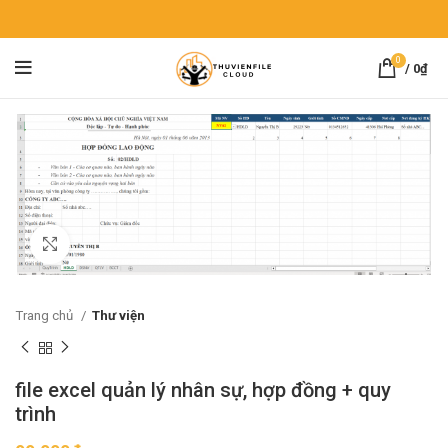
0
/
0
₫
Click to enlarge
Trang chủ
Thư viện
file excel quản lý nhân sự, hợp đồng + quy
trình