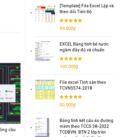
[Template] File Excel Lập và
theo dõi Tiến Độ
99.000
₫
EXCEL Bảng tính bể nước
ngầm đầy đủ và chuẩn
100.000
₫
File excel Tính sàn theo
TCVN5574-2018
50.000
₫
Bảng tính kết cấu áo đường
mềm theo TCCS 38-2022
 công cầu
TCDBVN: BTN 2 lớp trên