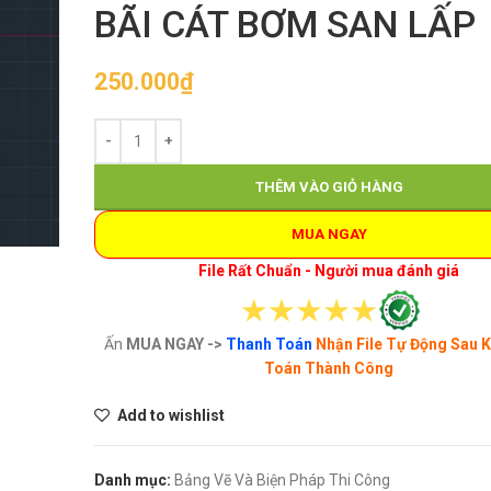
BÃI CÁT BƠM SAN LẤP
250.000
₫
THÊM VÀO GIỎ HÀNG
MUA NGAY
File Rất Chuẩn - Người mua đánh giá
Ấn
MUA NGAY ->
Thanh Toán
Nhận File Tự Động Sau 
Toán Thành Công
Add to wishlist
Danh mục:
Bảng Vẽ Và Biện Pháp Thi Công