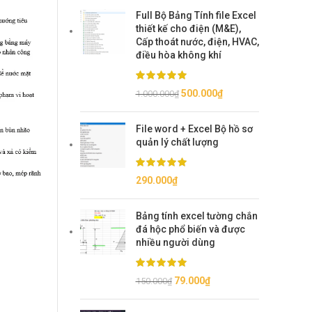
Full Bộ Bảng Tính file Excel
thiết kế cho điện (M&E),
Cấp thoát nước, điện, HVAC,
điều hòa không khí
Giá
Giá
500.000
₫
1.000.000
₫
gốc
hiện
là:
tại
File word + Excel Bộ hồ sơ
1.000.000₫.
là:
quản lý chất lượng
500.000₫.
290.000
₫
Bảng tính excel tường chắn
đá hộc phổ biến và được
nhiều người dùng
Giá
Giá
79.000
₫
150.000
₫
gốc
hiện
là:
tại