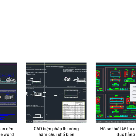
san nền
CAD biện pháp thi công
Hồ sơ thiết kế thi
le word
hầm chui phổ biến
đúc hẫng