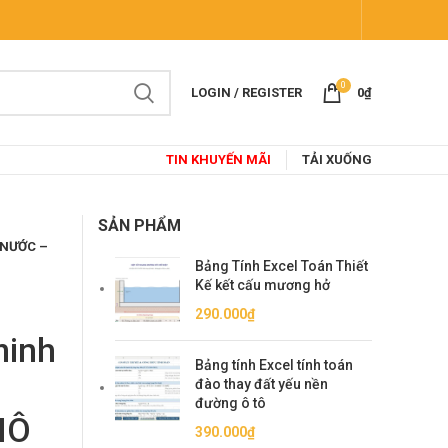
0
LOGIN / REGISTER
0
₫
TIN KHUYẾN MÃI
TẢI XUỐNG
SẢN PHẨM
 NƯỚC –
Bảng Tính Excel Toán Thiết
Kế kết cấu mương hở
290.000
₫
minh
Bảng tính Excel tính toán
đào thay đất yếu nền
đường ô tô
HÔ
390.000
₫