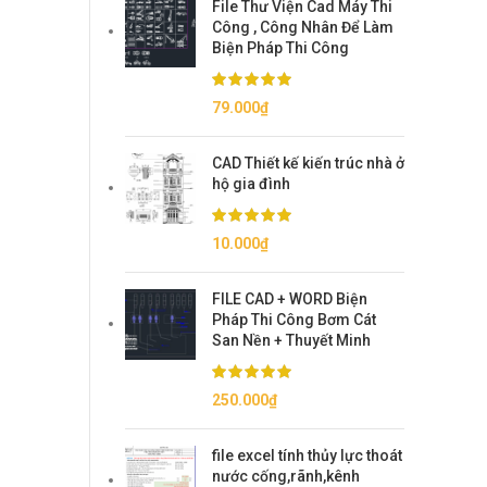
File Thư Viện Cad Máy Thi
150.000₫.
là:
Công , Công Nhân Để Làm
79.000₫.
Biện Pháp Thi Công
79.000
₫
CAD Thiết kế kiến trúc nhà ở
hộ gia đình
10.000
₫
FILE CAD + WORD Biện
Pháp Thi Công Bơm Cát
San Nền + Thuyết Minh
250.000
₫
file excel tính thủy lực thoát
nước cống,rãnh,kênh