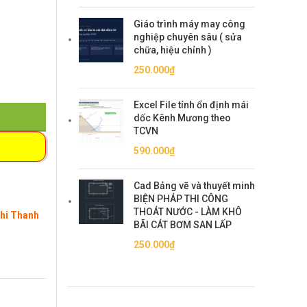
Giáo trình máy may công
nghiệp chuyên sâu ( sửa
chữa, hiệu chỉnh )
250.000
₫
Excel File tính ổn định mái
dốc Kênh Mương theo
TCVN
590.000
₫
Cad Bảng vẽ và thuyết minh
BIỆN PHÁP THI CÔNG
THOÁT NƯỚC - LÀM KHÔ
Khi Thanh
BÃI CÁT BƠM SAN LẤP
250.000
₫