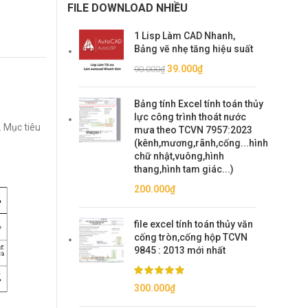
FILE DOWNLOAD NHIỀU
1 Lisp Làm CAD Nhanh,
Bảng vẽ nhẹ tăng hiệu suất
Giá
Giá
39.000
₫
90.000
₫
gốc
hiện
là:
tại
Bảng tính Excel tính toán thủy
90.000₫.
là:
lực công trình thoát nước
. Mục tiêu
39.000₫.
mưa theo TCVN 7957:2023
(kênh,mương,rãnh,cống...hình
chữ nhật,vuông,hình
thang,hình tam giác...)
200.000
₫
file excel tính toán thủy văn
cống tròn,cống hộp TCVN
9845 : 2013 mới nhất
300.000
₫