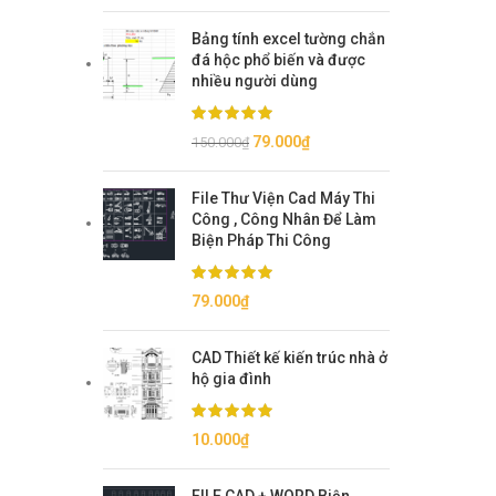
Bảng tính excel tường chắn
đá hộc phổ biến và được
nhiều người dùng
Giá
Giá
79.000
₫
150.000
₫
gốc
hiện
là:
tại
File Thư Viện Cad Máy Thi
150.000₫.
là:
Công , Công Nhân Để Làm
79.000₫.
Biện Pháp Thi Công
79.000
₫
CAD Thiết kế kiến trúc nhà ở
hộ gia đình
10.000
₫