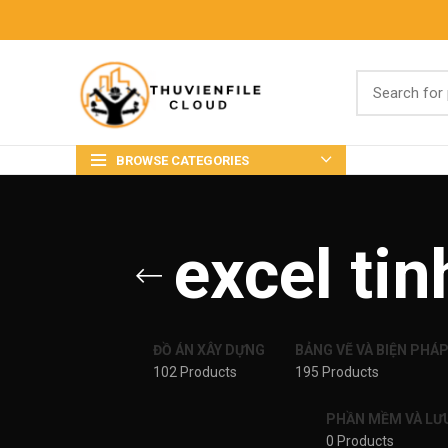
BROWSE CATEGORIES
excel ti
ĐỒ ÁN XÂY DỰNG
BẢNG VẼ VÀ BIỆN PHÁ
102 Products
195 Products
PHẦN MỀM VÀ LƯ
0 Products