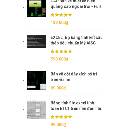
CAD Bản vẽ thiết kế biển
quảng cáo ngoài trời - Full
139.000
₫
EXCEL_Bộ bảng tính kết cấu
thép tiêu chuẩn Mỹ AISC
590.000
₫
Bản vẽ cột dây xích bố trí
trên vỉa hè
99.000
₫
Bảng tính file excel tính
toán BTCT trên nền đàn hồi
99.000
₫