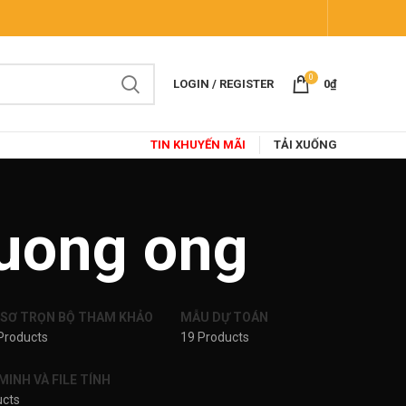
0
LOGIN / REGISTER
0
₫
TIN KHUYẾN MÃI
TẢI XUỐNG
duong ong
 SƠ TRỌN BỘ THAM KHẢO
MẪU DỰ TOÁN
Products
19 Products
INH VÀ FILE TÍNH
ucts