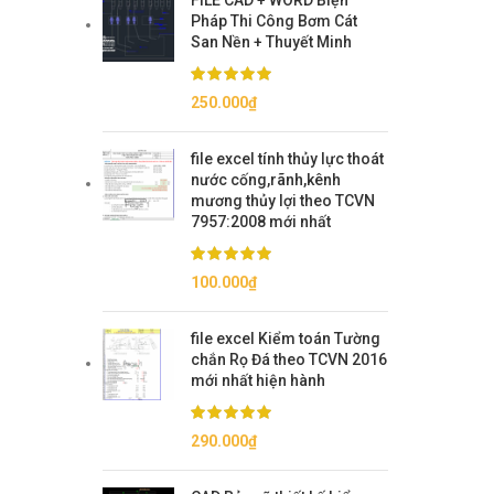
FILE CAD + WORD Biện
Pháp Thi Công Bơm Cát
San Nền + Thuyết Minh
250.000
₫
file excel tính thủy lực thoát
nước cống,rãnh,kênh
mương thủy lợi theo TCVN
7957:2008 mới nhất
100.000
₫
file excel Kiểm toán Tường
chắn Rọ Đá theo TCVN 2016
mới nhất hiện hành
290.000
₫