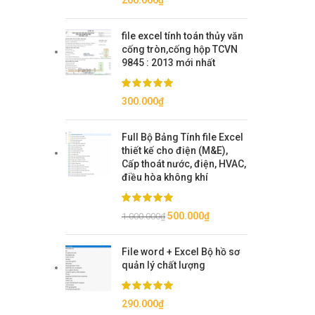
200.000
₫
file excel tính toán thủy văn
cống tròn,cống hộp TCVN
9845 : 2013 mới nhất
300.000
₫
Full Bộ Bảng Tính file Excel
thiết kế cho điện (M&E),
Cấp thoát nước, điện, HVAC,
điều hòa không khí
Giá
Giá
500.000
₫
1.000.000
₫
gốc
hiện
là:
tại
File word + Excel Bộ hồ sơ
1.000.000₫.
là:
quản lý chất lượng
500.000₫.
290.000
₫