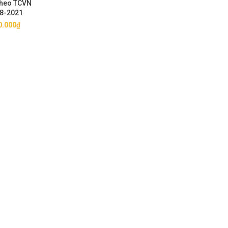
theo TCVN
8-2021
0.000
₫