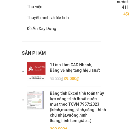
nước 
Thư viện
411
45
Thuyết minh và file tính
Đồ Án Xây Dựng
SẢN PHẨM
1 Lisp Làm CAD Nhanh,
Bảng vẽ nhẹ tăng hiệu suất
Giá
Giá
39.000
₫
90.000
₫
gốc
hiện
là:
tại
Bảng tính Excel tính toán thủy
90.000₫.
là:
lực công trình thoát nước
39.000₫.
mưa theo TCVN 7957:2023
(kênh,mương,rãnh,cống...hình
chữ nhật,vuông,hình
thang,hình tam giác...)