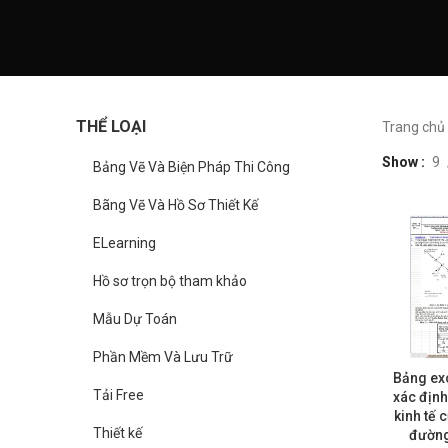
THỂ LOẠI
Trang chủ
Show
9
Bảng Vẽ Và Biện Pháp Thi Công
Bãng Vẽ Và Hồ Sơ Thiết Kế
ELearning
Hồ sơ trọn bộ tham khảo
Mẫu Dự Toán
Phần Mềm Và Lưu Trữ
Bảng exc
Tải Free
xác định
kinh tế 
Thiết kế
đường