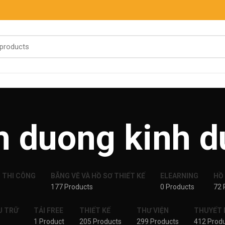
nh duong kinh 
P THI CÔNG
BÃNG VẼ VÀ HỒ SƠ THIẾT KẾ
ELEARNING
HỒ
177 Products
0 Products
72 
U TRỮ
TẢI FREE
THIẾT KẾ
THƯ VIỆN
THUYẾT M
1 Product
205 Products
299 Products
412 Prod