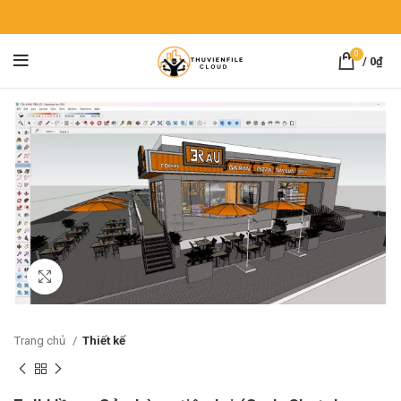
0
/
0
₫
Click to enlarge
Trang chủ
Thiết kế