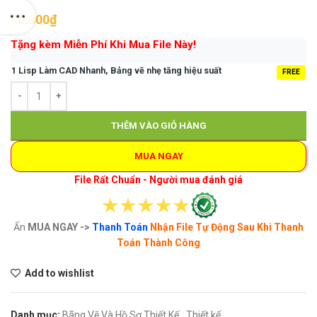
90.000
₫
Tặng kèm Miễn Phí Khi Mua File Này!
1 Lisp Làm CAD Nhanh, Bảng vẽ nhẹ tăng hiệu suất
FREE
THÊM VÀO GIỎ HÀNG
MUA NGAY
File Rất Chuẩn - Người mua đánh giá
Ấn
MUA NGAY ->
Thanh Toán
Nhận File Tự Động Sau Khi Thanh
Toán Thành Công
Add to wishlist
Danh mục:
Bãng Vẽ Và Hồ Sơ Thiết Kế
,
Thiết kế