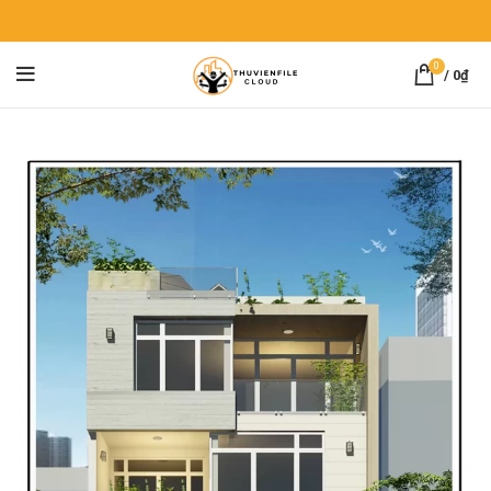
0
/
0
₫