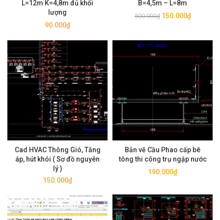
L=12m K=4,8m đủ khối
B=4,5m – L=8m
lượng
Giá
Giá
150.000
₫
500.000
₫
90.000
₫
gốc
hiện
là:
tại
500.000₫.
là:
150.000₫
Cad HVAC Thông Gió, Tăng
Bản vẽ Cầu Phao cấp bê
áp, hút khói ( Sơ đồ nguyên
tông thi công trụ ngập nước
lý )
190.000
₫
150.000
₫