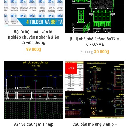
Bộ tài liệu luận văn tốt
nghiệp chuyên nghành điện
[full] nhà phố 2 tầng 6×17 M
tử viễn thông
KT-KC-ME
99.000
₫
Giá
Giá
30.000
₫
50.000
₫
gốc
hiện
là:
tại
-70%
50.000₫.
là:
30.000₫.
Bản vẽ cầu tạm 1 nhịp
Cầu bản mố nhẹ 3 nhịp –