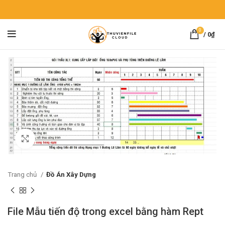
0
/
0
₫
Click to enlarge
Trang chủ
Đồ Án Xây Dựng
File Mẫu tiến độ trong excel bằng hàm Rept