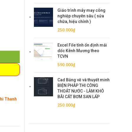
Giáo trình máy may công
nghiệp chuyên sâu ( sửa
chữa, hiệu chỉnh )
250.000
₫
Excel File tính ổn định mái
dốc Kênh Mương theo
TCVN
590.000
₫
Cad Bảng vẽ và thuyết minh
BIỆN PHÁP THI CÔNG
THOÁT NƯỚC - LÀM KHÔ
BÃI CÁT BƠM SAN LẤP
Khi Thanh
250.000
₫