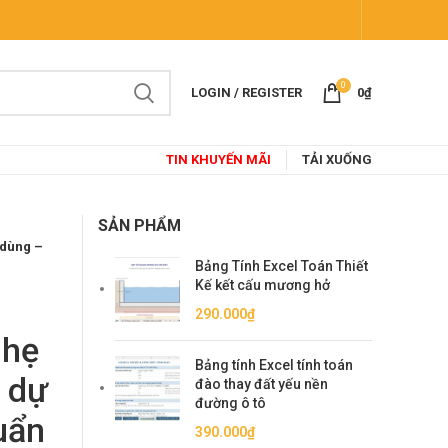
0
LOGIN / REGISTER
0
₫
TIN KHUYẾN MÃI
TẢI XUỐNG
SẢN PHẨM
 dùng –
Bảng Tính Excel Toán Thiết
Kế kết cấu mương hở
290.000
₫
nhẹ
Bảng tính Excel tính toán
 dự
đào thay đất yếu nền
đường ô tô
uẩn
390.000
₫