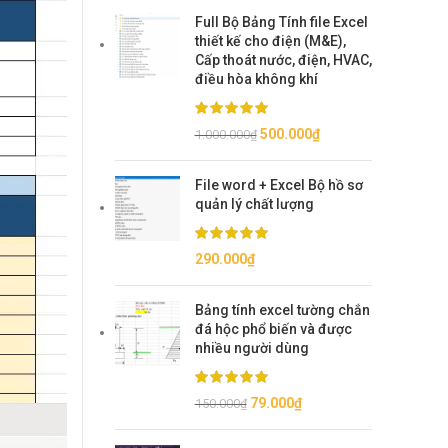
Full Bộ Bảng Tính file Excel
thiết kế cho điện (M&E),
Cấp thoát nước, điện, HVAC,
điều hòa không khí
Giá
Giá
500.000
₫
1.000.000
₫
gốc
hiện
là:
tại
File word + Excel Bộ hồ sơ
1.000.000₫.
là:
quản lý chất lượng
500.000₫.
290.000
₫
Bảng tính excel tường chắn
đá hộc phổ biến và được
nhiều người dùng
Giá
Giá
79.000
₫
150.000
₫
gốc
hiện
là:
tại