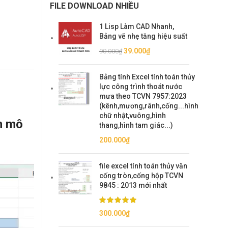
FILE DOWNLOAD NHIỀU
1 Lisp Làm CAD Nhanh,
Bảng vẽ nhẹ tăng hiệu suất
Giá
Giá
39.000
₫
90.000
₫
gốc
hiện
là:
tại
Bảng tính Excel tính toán thủy
90.000₫.
là:
lực công trình thoát nước
39.000₫.
mưa theo TCVN 7957:2023
(kênh,mương,rãnh,cống...hình
chữ nhật,vuông,hình
án mô
thang,hình tam giác...)
200.000
₫
file excel tính toán thủy văn
cống tròn,cống hộp TCVN
9845 : 2013 mới nhất
300.000
₫