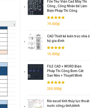
File Thư Viện Cad Máy Thi
150.000₫.
là:
Công , Công Nhân Để Làm
79.000₫.
Biện Pháp Thi Công
79.000
₫
CAD Thiết kế kiến trúc nhà ở
hộ gia đình
10.000
₫
FILE CAD + WORD Biện
Pháp Thi Công Bơm Cát
San Nền + Thuyết Minh
250.000
₫
file excel tính thủy lực thoát
nước cống,rãnh,kênh