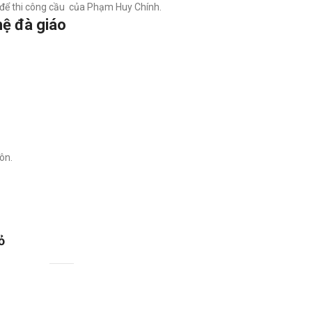
 để thi công cầu của Phạm Huy Chính.
 hệ đà giáo
ôn.
ỏ