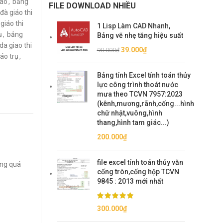
iáo
,
bảng
FILE DOWNLOAD NHIỀU
đà giáo thi
giáo thi
1 Lisp Làm CAD Nhanh,
ụ
,
bảng
Bảng vẽ nhẹ tăng hiệu suất
da giao thi
Giá
Giá
39.000
₫
90.000
₫
iáo trụ
,
gốc
hiện
là:
tại
Bảng tính Excel tính toán thủy
90.000₫.
là:
lực công trình thoát nước
39.000₫.
mưa theo TCVN 7957:2023
(kênh,mương,rãnh,cống...hình
chữ nhật,vuông,hình
thang,hình tam giác...)
200.000
₫
file excel tính toán thủy văn
ong quá
cống tròn,cống hộp TCVN
9845 : 2013 mới nhất
300.000
₫