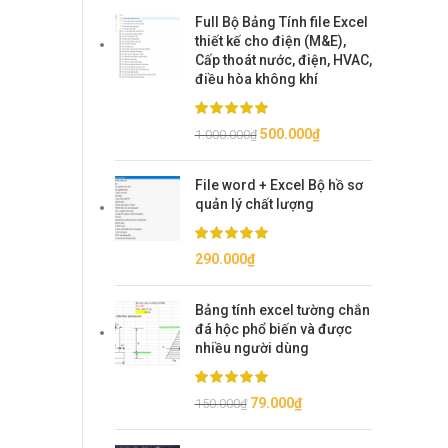
Full Bộ Bảng Tính file Excel
thiết kế cho điện (M&E),
Cấp thoát nước, điện, HVAC,
điều hòa không khí
Giá
Giá
500.000
₫
1.000.000
₫
gốc
hiện
là:
tại
File word + Excel Bộ hồ sơ
1.000.000₫.
là:
quản lý chất lượng
500.000₫.
290.000
₫
Bảng tính excel tường chắn
đá hộc phổ biến và được
nhiều người dùng
Giá
Giá
79.000
₫
150.000
₫
gốc
hiện
là:
tại