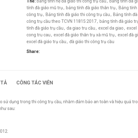
Thẻ:
bảng tính hệ đà giáo thi công trụ cầu
,
bảng tính đà g
tính đà giáo mũ trụ
,
bảng tính đà giáo thân trụ
,
Bảng tính 
công trụ
,
Bảng tính đà giáo thi công trụ cầu
,
Bảng tính đà 
công trụ cầu theo TCVN 11815:2017
,
bảng tính đà giáo tr
tính đà giáo trụ cầu
,
da giao tru cầu
,
excel da giao
,
excel 
cong tru cau
,
excel đà giáo thân trụ xà mũ trụ
,
excel đà g
excel đà giáo trụ cầu
,
đà giáo thi công trụ cầu
Share:
 TẢ
CÔNG TÁC VIÊN
giáo sử dụng trong thi công trụ cầu, nhằm đảm bảo an toàn và hiệu quả tr
như sau:
012.