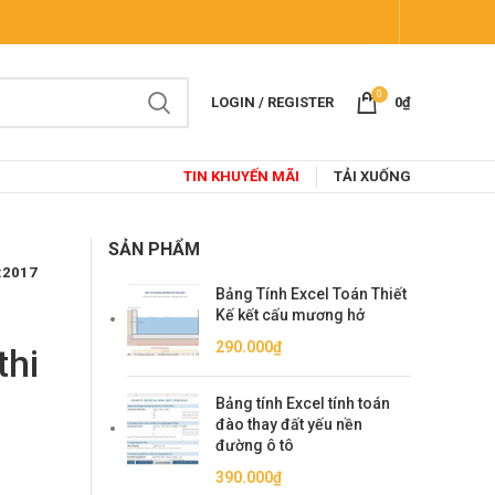
0
LOGIN / REGISTER
0
₫
TIN KHUYẾN MÃI
TẢI XUỐNG
SẢN PHẨM
5:2017
Bảng Tính Excel Toán Thiết
Kế kết cấu mương hở
290.000
₫
thi
Bảng tính Excel tính toán
đào thay đất yếu nền
đường ô tô
390.000
₫