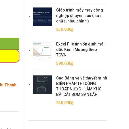
Giáo trình máy may công
nghiệp chuyên sâu ( sửa
chữa, hiệu chỉnh )
250.000
₫
Excel File tính ổn định mái
dốc Kênh Mương theo
TCVN
590.000
₫
Cad Bảng vẽ và thuyết minh
BIỆN PHÁP THI CÔNG
Khi Thanh
THOÁT NƯỚC - LÀM KHÔ
BÃI CÁT BƠM SAN LẤP
250.000
₫