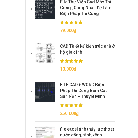
File Thư Viện Cad Máy Thi
150.000₫.
là:
Công , Công Nhân Để Làm
79.000₫.
Biện Pháp Thi Công
79.000
₫
CAD Thiết kế kiến trúc nhà ở
hộ gia đình
10.000
₫
FILE CAD + WORD Biện
Pháp Thi Công Bơm Cát
San Nền + Thuyết Minh
250.000
₫
file excel tính thủy lực thoát
nước cống,rãnh,kênh