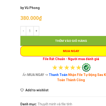
by Vũ Phong
380.000
₫
THÊM VÀO GIỎ HÀNG
MUA NGAY
File Rất Chuẩn - Người mua đánh giá
Ấn
MUA NGAY ->
Thanh Toán
Nhận File Tự Động Sau 
Toán Thành Công
Add to wishlist
Danh mục:
Thuyết minh và file tính