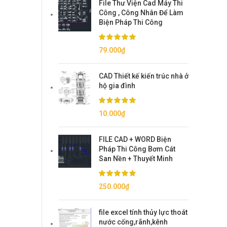
File Thư Viện Cad Máy Thi
150.000₫.
là:
Công , Công Nhân Để Làm
79.000₫.
Biện Pháp Thi Công
79.000
₫
CAD Thiết kế kiến trúc nhà ở
hộ gia đình
10.000
₫
FILE CAD + WORD Biện
Pháp Thi Công Bơm Cát
San Nền + Thuyết Minh
250.000
₫
file excel tính thủy lực thoát
nước cống,rãnh,kênh