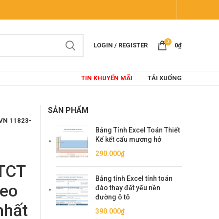
0
LOGIN / REGISTER
0
₫
TIN KHUYẾN MÃI
TẢI XUỐNG
SẢN PHẨM
CVN 11823-
Bảng Tính Excel Toán Thiết
Kế kết cấu mương hở
290.000
₫
BTCT
Bảng tính Excel tính toán
heo
đào thay đất yếu nền
đường ô tô
nhất
390.000
₫