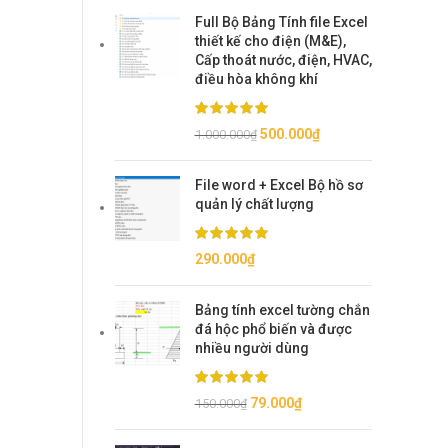
Full Bộ Bảng Tính file Excel
thiết kế cho điện (M&E),
Cấp thoát nước, điện, HVAC,
điều hòa không khí
Giá
Giá
500.000
₫
1.000.000
₫
gốc
hiện
là:
tại
File word + Excel Bộ hồ sơ
1.000.000₫.
là:
quản lý chất lượng
500.000₫.
290.000
₫
Bảng tính excel tường chắn
đá hộc phổ biến và được
nhiều người dùng
Giá
Giá
79.000
₫
150.000
₫
gốc
hiện
là:
tại