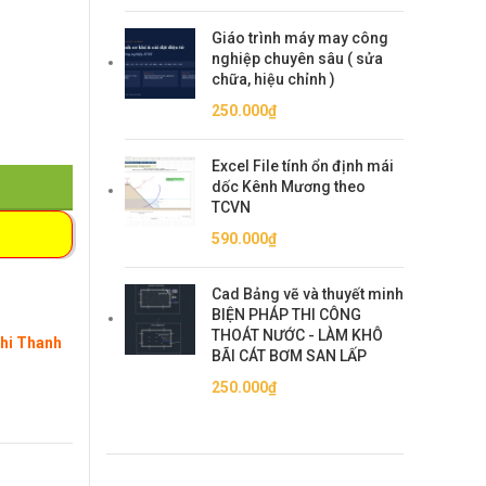
Giáo trình máy may công
nghiệp chuyên sâu ( sửa
chữa, hiệu chỉnh )
250.000
₫
Excel File tính ổn định mái
dốc Kênh Mương theo
TCVN
590.000
₫
Cad Bảng vẽ và thuyết minh
BIỆN PHÁP THI CÔNG
THOÁT NƯỚC - LÀM KHÔ
Khi Thanh
BÃI CÁT BƠM SAN LẤP
250.000
₫