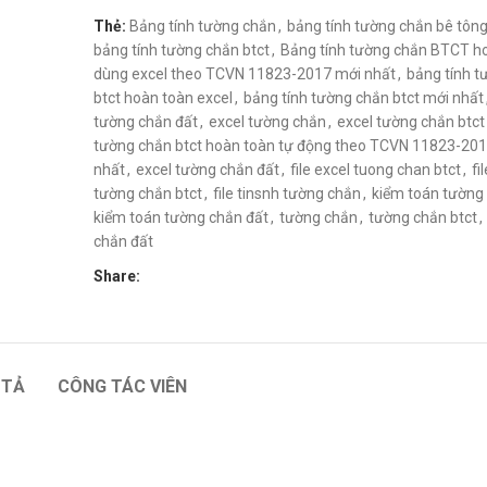
Thẻ:
Bảng tính tường chắn
,
bảng tính tường chắn bê tông
bảng tính tường chắn btct
,
Bảng tính tường chắn BTCT h
dùng excel theo TCVN 11823-2017 mới nhất
,
bảng tính t
btct hoàn toàn excel
,
bảng tính tường chắn btct mới nhất
tường chắn đất
,
excel tường chắn
,
excel tường chắn btct
tường chắn btct hoàn toàn tự động theo TCVN 11823-20
nhất
,
excel tường chắn đất
,
file excel tuong chan btct
,
fi
tường chắn btct
,
file tinsnh tường chắn
,
kiểm toán tường 
kiểm toán tường chắn đất
,
tường chắn
,
tường chắn btct
,
chắn đất
Share:
 TẢ
CÔNG TÁC VIÊN