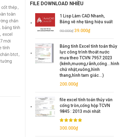
FILE DOWNLOAD NHIỀU
 cốt thép
,
oàn toàn
1 Lisp Làm CAD Nhanh,
ường chắn
Bảng vẽ nhẹ tăng hiệu suất
,
bảng tính
Giá
Giá
39.000
₫
90.000
₫
,
excel
gốc
hiện
17 mới
là:
tại
Bảng tính Excel tính toán thủy
le tính
90.000₫.
là:
lực công trình thoát nước
chăn btct
,
39.000₫.
mưa theo TCVN 7957:2023
tường
(kênh,mương,rãnh,cống...hình
chữ nhật,vuông,hình
thang,hình tam giác...)
200.000
₫
file excel tính toán thủy văn
cống tròn,cống hộp TCVN
9845 : 2013 mới nhất
300.000
₫