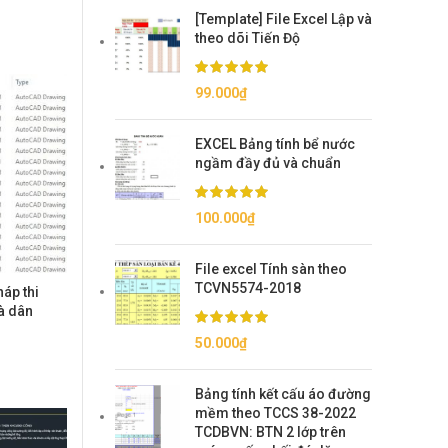
[Template] File Excel Lập và
theo dõi Tiến Độ
99.000
₫
EXCEL Bảng tính bể nước
ngầm đầy đủ và chuẩn
100.000
₫
File excel Tính sàn theo
TCVN5574-2018
áp thi
à dân
50.000
₫
Bảng tính kết cấu áo đường
mềm theo TCCS 38-2022
TCDBVN: BTN 2 lớp trên