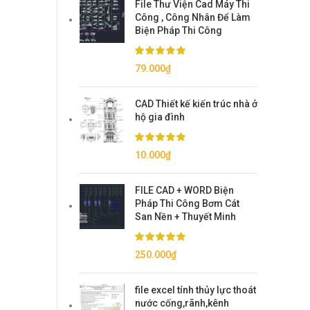
File Thư Viện Cad Máy Thi
150.000₫.
là:
Công , Công Nhân Để Làm
79.000₫.
Biện Pháp Thi Công
79.000
₫
CAD Thiết kế kiến trúc nhà ở
hộ gia đình
10.000
₫
FILE CAD + WORD Biện
Pháp Thi Công Bơm Cát
San Nền + Thuyết Minh
250.000
₫
file excel tính thủy lực thoát
nước cống,rãnh,kênh