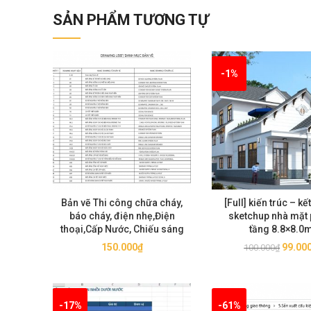
SẢN PHẨM TƯƠNG TỰ
-1%
Bản vẽ Thi công chữa cháy,
[Full] kiến trúc – kế
báo cháy, điện nhẹ,Điện
sketchup nhà mặt 
thoại,Cấp Nước, Chiếu sáng
tầng 8.8×8.0
Giá
150.000
₫
99.00
100.000
₫
gốc
là:
100.00
-17%
-61%