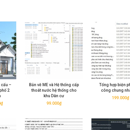
t cấu –
Bản vẽ ME và Hệ thống cấp
Tổng hợp biện ph
phố 2
thoát nước hệ thống cho
công chung nh
m
khu Dân cư
199.000
₫
Giá
0
₫
99.000
₫
hiện
tại
0₫.
là:
99.000₫.