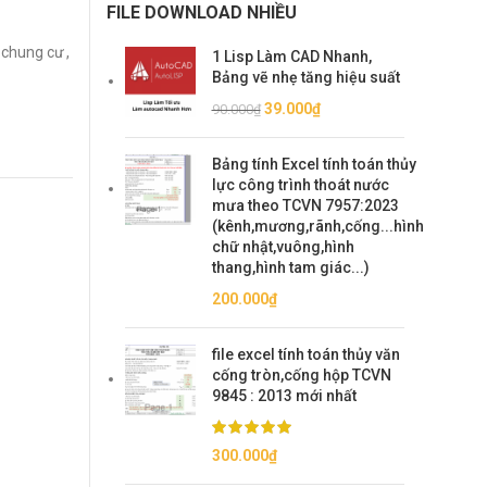
FILE DOWNLOAD NHIỀU
 chung cư
,
1 Lisp Làm CAD Nhanh,
Bảng vẽ nhẹ tăng hiệu suất
Giá
Giá
39.000
₫
90.000
₫
gốc
hiện
là:
tại
Bảng tính Excel tính toán thủy
90.000₫.
là:
lực công trình thoát nước
39.000₫.
mưa theo TCVN 7957:2023
(kênh,mương,rãnh,cống...hình
chữ nhật,vuông,hình
thang,hình tam giác...)
200.000
₫
file excel tính toán thủy văn
cống tròn,cống hộp TCVN
9845 : 2013 mới nhất
300.000
₫