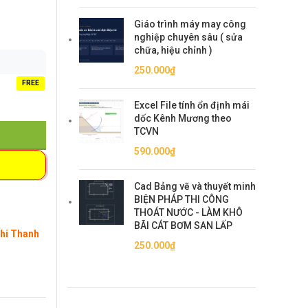
Giáo trình máy may công
nghiệp chuyên sâu ( sửa
chữa, hiệu chỉnh )
250.000
₫
FREE
Excel File tính ổn định mái
dốc Kênh Mương theo
TCVN
590.000
₫
Cad Bảng vẽ và thuyết minh
BIỆN PHÁP THI CÔNG
THOÁT NƯỚC - LÀM KHÔ
BÃI CÁT BƠM SAN LẤP
Khi Thanh
250.000
₫