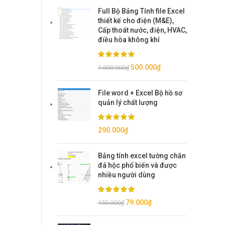
Full Bộ Bảng Tính file Excel
thiết kế cho điện (M&E),
Cấp thoát nước, điện, HVAC,
điều hòa không khí
Giá
Giá
500.000
₫
1.000.000
₫
gốc
hiện
là:
tại
File word + Excel Bộ hồ sơ
1.000.000₫.
là:
quản lý chất lượng
500.000₫.
290.000
₫
Bảng tính excel tường chắn
đá hộc phổ biến và được
nhiều người dùng
Giá
Giá
79.000
₫
150.000
₫
gốc
hiện
là:
tại