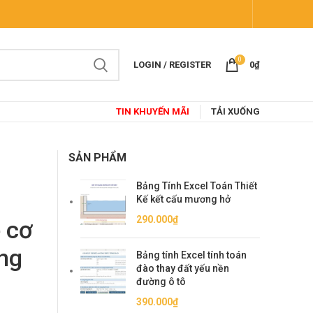
0
LOGIN / REGISTER
0
₫
TIN KHUYẾN MÃI
TẢI XUỐNG
SẢN PHẨM
Bảng Tính Excel Toán Thiết
Kế kết cấu mương hở
290.000
₫
ẽ cơ
ầng
Bảng tính Excel tính toán
đào thay đất yếu nền
đường ô tô
390.000
₫