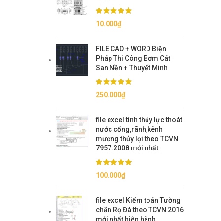
10.000
₫
FILE CAD + WORD Biện
Pháp Thi Công Bơm Cát
San Nền + Thuyết Minh
250.000
₫
file excel tính thủy lực thoát
nước cống,rãnh,kênh
mương thủy lợi theo TCVN
7957:2008 mới nhất
100.000
₫
file excel Kiểm toán Tường
chắn Rọ Đá theo TCVN 2016
mới nhất hiện hành