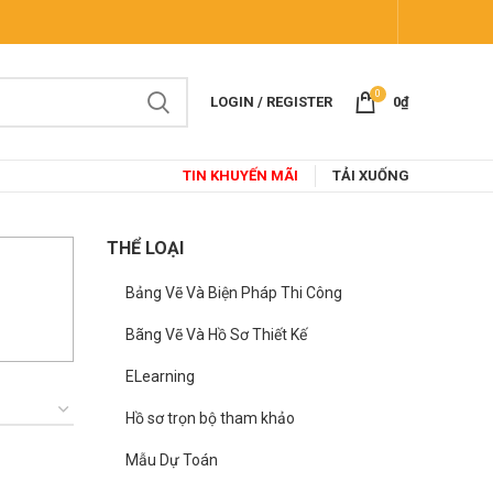
0
LOGIN / REGISTER
0
₫
TIN KHUYẾN MÃI
TẢI XUỐNG
THỂ LOẠI
Bảng Vẽ Và Biện Pháp Thi Công
Bãng Vẽ Và Hồ Sơ Thiết Kế
ELearning
Hồ sơ trọn bộ tham khảo
Mẫu Dự Toán