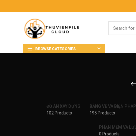
BROWSE CATEGORIES
ĐỒ ÁN XÂY DỰNG
BẢNG VẼ VÀ BIỆN PHÁ
102 Products
195 Products
PHẦN MỀM VÀ LƯ
0 Products