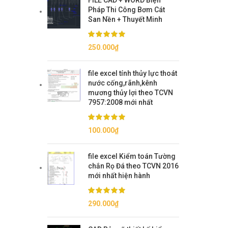
FILE CAD + WORD Biện
Pháp Thi Công Bơm Cát
San Nền + Thuyết Minh
250.000
₫
file excel tính thủy lực thoát
nước cống,rãnh,kênh
mương thủy lợi theo TCVN
7957:2008 mới nhất
100.000
₫
file excel Kiểm toán Tường
chắn Rọ Đá theo TCVN 2016
mới nhất hiện hành
290.000
₫