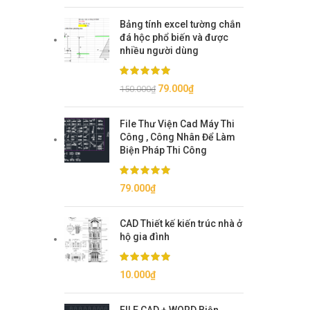
Bảng tính excel tường chắn
đá hộc phổ biến và được
nhiều người dùng
Giá
Giá
79.000
₫
150.000
₫
gốc
hiện
là:
tại
File Thư Viện Cad Máy Thi
150.000₫.
là:
Công , Công Nhân Để Làm
79.000₫.
Biện Pháp Thi Công
79.000
₫
CAD Thiết kế kiến trúc nhà ở
hộ gia đình
10.000
₫