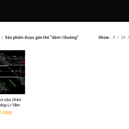
Sản phẩm được gắn thẻ “dầm i thường”
Show
9
24
 sơ cầu chéo
nhịp L=18m
0.000
₫