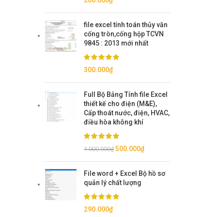
200.000
₫
file excel tính toán thủy văn
cống tròn,cống hộp TCVN
9845 : 2013 mới nhất
300.000
₫
Full Bộ Bảng Tính file Excel
thiết kế cho điện (M&E),
Cấp thoát nước, điện, HVAC,
điều hòa không khí
Giá
Giá
500.000
₫
1.000.000
₫
gốc
hiện
là:
tại
File word + Excel Bộ hồ sơ
1.000.000₫.
là:
quản lý chất lượng
500.000₫.
290.000
₫