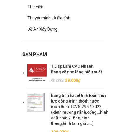
Thư viện
Thuyết minh và file tính
Đồ Án Xây Dựng
SẢN PHẨM
1 Lisp Làm CAD Nhanh,
Bảng vẽ nhẹ tăng hiệu suất
Giá
Giá
39.000
₫
90.000
₫
gốc
hiện
là:
tại
Bảng tính Excel tính toán thủy
90.000₫.
là:
lực công trình thoát nước
39.000₫.
mưa theo TCVN 7957:2023
(kênh,mương,rãnh,cống...hình
chữ nhật,vuông,hình
thang,hình tam giác...)