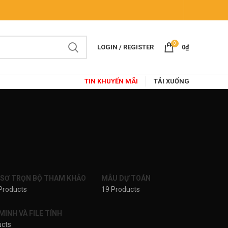
0
LOGIN / REGISTER
0
₫
TIN KHUYẾN MÃI
TẢI XUỐNG
 SƠ TRỌN BỘ THAM KHẢO
MẪU DỰ TOÁN
Products
19 Products
INH VÀ FILE TÍNH
ucts