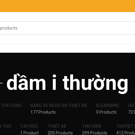
dầm i thường
P THI CÔNG
BÃNG VẼ VÀ HỒ SƠ THIẾT KẾ
ELEARNING
HỒ
177 Products
0 Products
72 
U TRỮ
TẢI FREE
THIẾT KẾ
THƯ VIỆN
THUYẾT M
1 Product
205 Products
299 Products
412 Prod