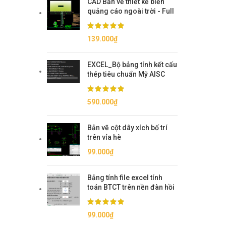
CAD Bản vẽ thiết kế biển
quảng cáo ngoài trời - Full
139.000
₫
EXCEL_Bộ bảng tính kết cấu
thép tiêu chuẩn Mỹ AISC
590.000
₫
Bản vẽ cột dây xích bố trí
trên vỉa hè
99.000
₫
Bảng tính file excel tính
toán BTCT trên nền đàn hồi
99.000
₫