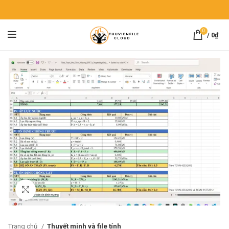
0
/
0
₫
Click to enlarge
Trang chủ
Thuyết minh và file tính