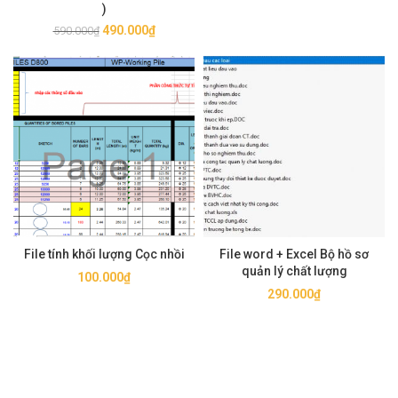
)
Giá
Giá
490.000
₫
590.000
₫
gốc
hiện
là:
tại
590.000₫.
là:
490.000₫.
File tính khối lượng Cọc nhồi
File word + Excel Bộ hồ sơ
quản lý chất lượng
100.000
₫
290.000
₫