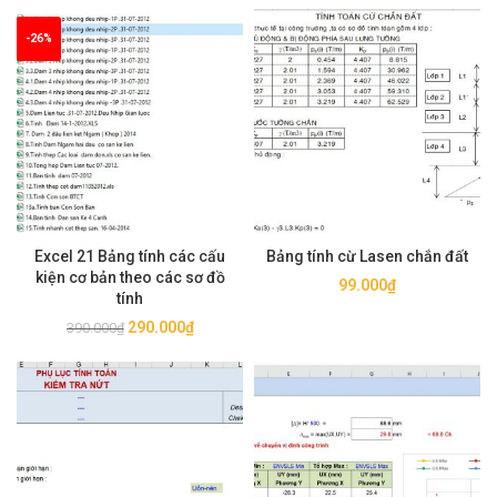
-26%
Excel 21 Bảng tính các cấu
Bảng tính cừ Lasen chắn đất
kiện cơ bản theo các sơ đồ
99.000
₫
tính
Giá
Giá
290.000
₫
390.000
₫
gốc
hiện
là:
tại
390.000₫.
là:
290.000₫.